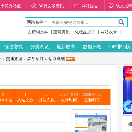
88个优秀站点
30篇文章资讯
网站提交
软文投
网站名称
古诗词文学
|
建筑资质
|
化妆品加工
|
网站收录
|
链接交换
分类浏览
最新收录
数据归档
TOP排行榜
录
»
交通旅游
»
票务预订
» 站点详细
0
1
50
2021-10-04
2026-07-27
exa排名
入站次数
出站次数
收录时间
更新时间