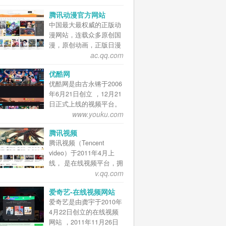
客票系统启用部分新功
股份有限公司全资子公
制的视频遥感卫星——“哔
服务。它即可以运行在云
能，旅客期待已久的网上
腾讯动漫官方网站
司。有妖气以互联网动漫
哩哔哩视频卫星”成功升空
服务器用于生产环境，也
购票“选座功能”已经实现
中国最大最权威的正版动
版权业务为核心，利用互
。 B站早期是一个
能够运行在个人电脑作为
了。 为进一步方便旅客购
漫网站，连载众多原创国
联网大平台优势，不断地
ACG（动画、漫画、游
编程开发环境，并可作为
买车票，铁路12306于3月
漫，原创动画，正版日漫
在网站业务，移动业务及
戏）内容创作与分享的视
边缘计算节点。PHPTS
10日开通团体票预订业
ac.qq.com
等海内外最热正版动漫内
漫画、动画、游戏内容等
频网站。 经过十年多的发
将会把公有云的各项PaaS
务，个人和单位均可预
容，为上千万动漫爱好者
领域取得骄人成绩，力求
展，围绕用户、创作者和
服务，逐步通过开源软件
订。此前，旅客购买团体
优酷网
提供漫画、动画、资讯、
成为中国原创动漫产业的
内容，构建了一个源源不
在本地免费实现，并通过
票只能通过拨打电话或前
优酷网是由古永锵于2006
论坛一站式全方位动漫服
源头砥柱型企业。 有妖气
断产生优质内容的生态系
可视化界面进行配置、管
往售票窗口。 12306网站
年6月21日创立 ，12月21
务，为原创动漫作者提供
正式成立于2009年5月，
统，B站已经涵盖7000多
理。个人、企业的现有笔
C、D、G字头的动车组列
日正式上线的视频平台。
最优质的创作成长环境，
并在同年10月上线原创漫
个兴趣圈层的多元文化社
记本电脑、PC机、廉价工
车选座功能于2017年10月
www.youku.com
优酷现为阿里巴巴集团数
为中国动漫产业打造梦想
画网站“有妖气
区，曾获得QuestMobile
控机，都可以利用起来，
12日正式上线运行。自
字媒体及娱乐业务的核心
舞台。热门动画|漫画：尸
（www.u17.com）”。作为
研究院评选的“Z世代偏爱
成为边缘计算服务器，将
2017年11月23日起，中国
腾讯视频
业务之一，也是阿里巴巴
兄、中国惊奇先生、火影
中国独立原创漫画网络的
APP”和“Z世代偏爱泛娱乐
本地免费的计算能力、存
铁路客户服务中心12306
腾讯视频（Tencent
集团“Double H（健康与快
忍者、海贼王、大王饶
先锋领航平台，“有妖气
APP”两项榜单第一名并入
储能力充分利用起来，与
网站微信支付服务功能上
video）于2011年4月上
乐）”策略的组成部分。
命、三体等。 中国著名互
（www.u17.com）”汇聚了
选“BrandZ”报告2019最具
公有云结合，组建混合
线运行。每天23:00～
线， 是在线视频平台，拥
优酷现支持PC、电视、移
联网动漫平台，成立于
近30000名漫画家、48000
价值中国品牌100强 。
云，实现最高性价比。
06:00维护期间如需办理
v.qq.com
有流行内容和专业的媒体
动三大终端，兼具版权、
2012年。目前，腾讯动漫
余部漫画作品与数亿漫
2021年3月29日，哔哩哔
购票，改签或退票,请到铁
运营能力 ，是聚合热播影
合制、自制 、用户生成内
拥有PC站、腾讯动漫
迷。网站以海量的用户积
哩正式在香港二次上市
爱奇艺-在线视频网站
路车站窗口办理。 2020
视、综艺娱乐、体育赛
容(UGC)、专业生成内容
APP、 H5产品，并且与手
累、强势的市场营销，及
爱奇艺是由龚宇于2010年
年7月1日，12306官方支
事、新闻资讯等为一体的
(PGC)及直播等多种内容
机QQ合作开发QQ动漫 。
自发的活跃原创漫画工作
4月22日创立的在线视频
付宝小程序已正式上线，
综合视频内容平台，并通
形态。 优酷的日均付费用
在腾讯泛娱乐战略布局
者们为后盾，从事原创漫
网站 ，2011年11月26日
用户可以购买火车票或退
过PC端、移动端及客厅产
户规模正持续健康增长，