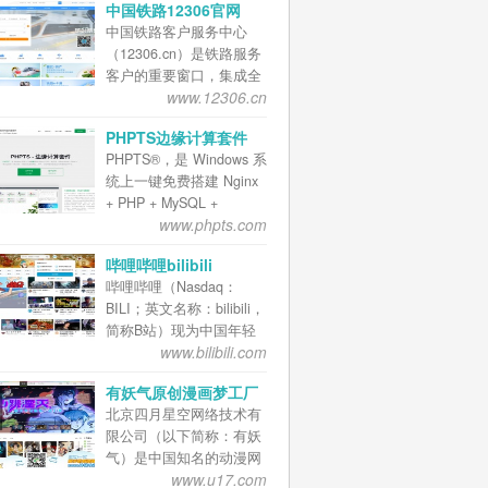
中国铁路12306官网
中国铁路客户服务中心
（12306.cn）是铁路服务
客户的重要窗口，集成全
www.12306.cn
路客货运输信息，为社会
和铁路客户提供客货运输
PHPTS边缘计算套件
业务和公共信息查询服
PHPTS®，是 Windows 系
务。客户通过登录网站，
统上一键免费搭建 Nginx
可以查询旅客列车时刻
+ PHP + MySQL +
表、票价、列车正晚点、
www.phpts.com
Memcached + Redis +
车票余票、售票代售点、
MongoDB + InfluxDB + AI
货物运价、车辆技术参数
哔哩哔哩bilibili
语音合成等网站、APP、
以及有关客货运规章。铁
哔哩哔哩（Nasdaq：
小程序服务器端运行环境
路货运客户可以通过本网
BILI；英文名称：bilibili，
的软件平台。 PHPTS 即
站办理业务。 2015年12
简称B站）现为中国年轻
可以运行在云服务器用于
月铁路部门介绍，并没有
www.bilibili.com
世代高度聚集的文化社区
网站生产环境，也能够运
设置12月2日或3日的一个
和视频平台，该网站于
行在个人电脑作为编程开
时间节点，12306网站随
有妖气原创漫画梦工厂
2009年6月26日创建，被
发环境，并可作为边缘计
时受理旅客的手机核验业
北京四月星空网络技术有
粉丝们亲切地称为“B站”
算节点提供AI人工智能运
务，通过网站与旅客手机
限公司（以下简称：有妖
。2018年3月28日，哔哩
算、IoT物联网互联互通服
之间互发短信确认可联络
气）是中国知名的动漫网
哔哩在美国纳斯达克上市
务。 无需专业运维知识，
性。自12月1日起，铁路
www.u17.com
络及内容企业，奥飞娱乐
。2020年9月15日，B站定
可视化面板一键启停各项