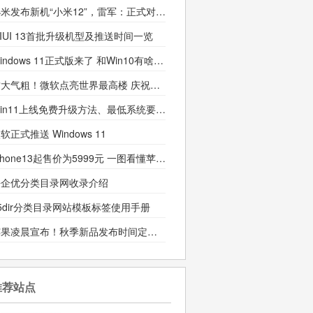
小米发布新机“小米12”，雷军：正式对标苹果
IUI 13首批升级机型及推送时间一览
Windows 11正式版来了 和Win10有啥区别？值得升吗？
财大气粗！微软点亮世界最高楼 庆祝Win11发布
Win11上线免费升级方法、最低系统要求公布
软正式推送 Windows 11
iPhone13起售价为5999元 一图看懂苹果发布会
海企优分类目录网收录介绍
5dir分类目录网站模板标签使用手册
苹果凌晨宣布！秋季新品发布时间定了，iPhone13即将发布
推荐站点