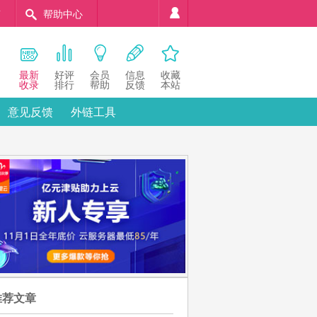
稿
帮助中心
最新
好评
会员
信息
收藏
收录
排行
帮助
反馈
本站
意见反馈
外链工具
推荐文章