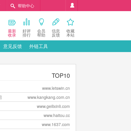
稿
帮助中心
最新
好评
会员
信息
收藏
收录
排行
帮助
反馈
本站
意见反馈
外链工具
TOP10
www.letswin.cn
司
www.kangkang.com.cn
www.geilixinli.com
www.haitou.cc
www.1637.com