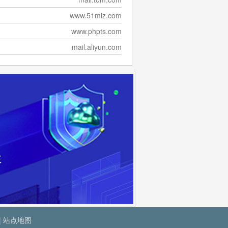
www.51miz.com
www.phpts.com
mail.aliyun.com
|
站点地图