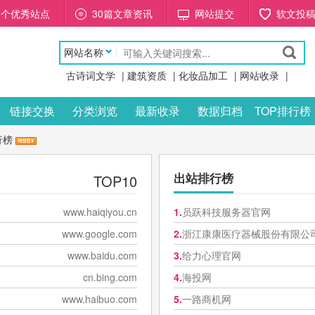
88个优秀站点
30篇文章资讯
网站提交
软文投
网站名称
古诗词文学
|
建筑资质
|
化妆品加工
|
网站收录
|
链接交换
分类浏览
最新收录
数据归档
TOP排行榜
行榜
TOP10
出站排行榜
www.haiqiyou.cn
1.
员跃科技服务器官网
www.google.com
2.
浙江康康医疗器械股份有限公
www.baidu.com
3.
给力心理官网
cn.bing.com
4.
海投网
www.haibuo.com
5.
一路商机网