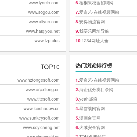
www.lynelo.com
6.
梧桐果校园招聘网
www.sogou.com
7.
爱奇艺-在线视频网站
www.aliyun.com
8.
安得物流官网
www.haiqiyou.net
9.
我要乐网址导航
www.fzp.plus
10.
1234网址大全
TOP10
热门浏览排行榜
www.hztongesoft.com
1.
爱奇艺-在线视频网站
www.erpxitong.cn
2.
海企优分类目录网
www.tltesoft.com
3.
yeah邮箱
www.iceshadow.cn
4.
暴雪战网官网
www.sunkeysoft.com
5.
漫画台官网
www.scyicheng.net
6.
火绒安全官网
www.xiancaokj.cn
7.
TOM免费邮箱