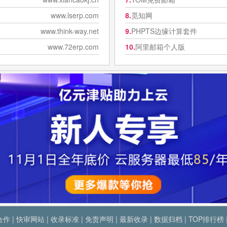
www.lserp.com
8.
觅知网
www.think-way.net
9.
PHPTS边缘计算套件
www.72erp.com
10.
阿里邮箱个人版
合作
|
快审网站
|
收录标准
|
免责声明
|
最新收录
|
数据归档
|
TOP排行榜