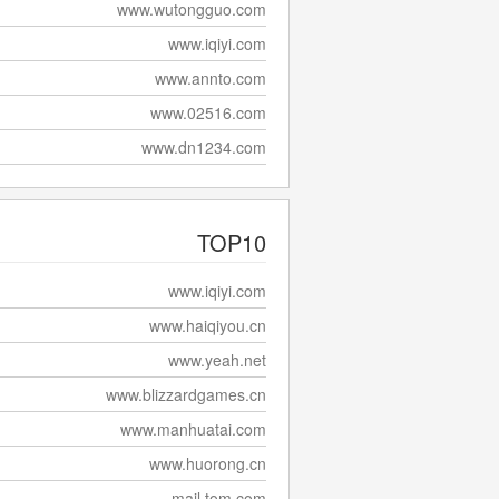
www.wutongguo.com
www.iqiyi.com
www.annto.com
www.02516.com
www.dn1234.com
TOP10
www.iqiyi.com
www.haiqiyou.cn
www.yeah.net
www.blizzardgames.cn
www.manhuatai.com
www.huorong.cn
mail.tom.com